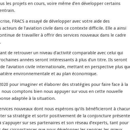
tous les projets en cours, voire même d’en développer certains
entrain.
e crise, FRACS a essayé de développer avec votre aide des
cteurs de l’aviation civile dans ce contexte difficile. Elle a ainsi
continue de travailler à offrir des services nouveaux dans le cadre
.
nt de retrouver un niveau d’activité comparable avec celui qui
rochaines années seront intéressants à plus d’un titre. Ils seront
 de l’aviation civile internationale, mettant en perspective plus qu
 matière environnementale et au plan économique.
020 pour imaginer et élaborer des stratégies pour faire face à la
et nous comptons bien nous appuyer sur vous en cette nouvelle
ponse adaptée à la situation.
ervices nouveaux dont nous espérons qu’ils bénéficieront à chacu
pter sa stratégie et sortir positivement de la conjoncture présente
 à s’appuyer sur ses partenaires et son réseau d’experts, tant pour
s des circonstances que pour développer les services les mieux