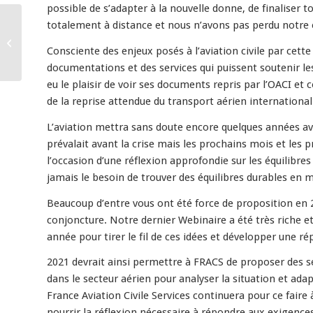
possible de s’adapter à la nouvelle donne, de finaliser 
totalement à distance et nous n’avons pas perdu notre 
Le mot du directeur
Consciente des enjeux posés à l’aviation civile par cett
documentations et des services qui puissent soutenir les a
eu le plaisir de voir ses documents repris par l’OACI et 
de la reprise attendue du transport aérien international
L’aviation mettra sans doute encore quelques années ava
prévalait avant la crise mais les prochains mois et les p
l’occasion d’une réflexion approfondie sur les équilibres
jamais le besoin de trouver des équilibres durables en
Beaucoup d’entre vous ont été force de proposition en 2
conjoncture. Notre dernier Webinaire a été très riche 
année pour tirer le fil de ces idées et développer une ré
2021 devrait ainsi permettre à FRACS de proposer des s
dans le secteur aérien pour analyser la situation et ada
France Aviation Civile Services continuera pour ce faire
nourrir la réflexion nécessaire à répondre aux exigence